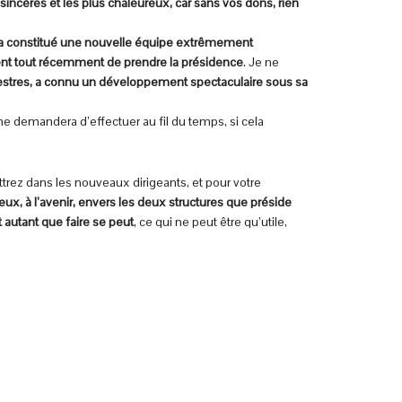
sincères et les plus chaleureux, car sans vos dons, rien
Il a constitué une nouvelle équipe extrêmement
ent tout récemment de prendre la présidence
. Je ne
estres, a connu un développement spectaculaire sous sa
 me demandera d’effectuer au fil du temps, si cela
trez dans les nouveaux dirigeants, et pour votre
ux, à l’avenir, envers les deux structures que préside
 autant que faire se peut
, ce qui ne peut être qu’utile,