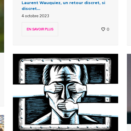
Laurent Wauquiez, un retour discret, si
discret…
4 octobre 2023
0
EN SAVOIR PLUS