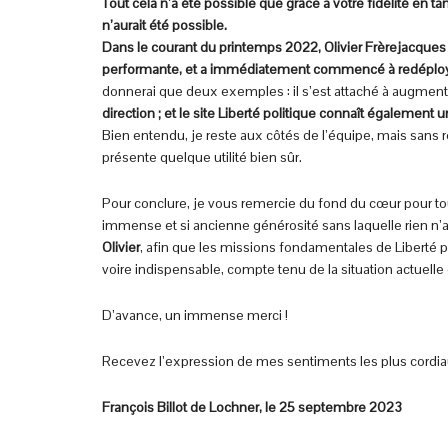
Tout cela n’a été possible que grâce a votre fidélité en 
n’aurait été possible.
Dans le courant du printemps 2022, Olivier Frèrejacques
performante, et a immédiatement commencé à redéployer 
donnerai que deux exemples : il s’est attaché à augmente
direction ; et le site Liberté politique connaît également 
Bien entendu, je reste aux côtés de l’équipe, mais sans r
présente quelque utilité bien sûr.
Pour conclure, je vous remercie du fond du cœur pour tou
immense et si ancienne générosité sans laquelle rien n’a
Olivier
, afin que les missions fondamentales de Liberté p
voire indispensable, compte tenu de la situation actuelle 
D’avance, un immense merci !
Recevez l’expression de mes sentiments les plus cordia
François Billot de Lochner, le 25 septembre 2023