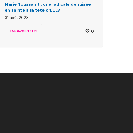
Marie Toussaint : une radicale déguisée
en sainte à la tête d’EELV
31 août 2023
0
EN SAVOIR PLUS