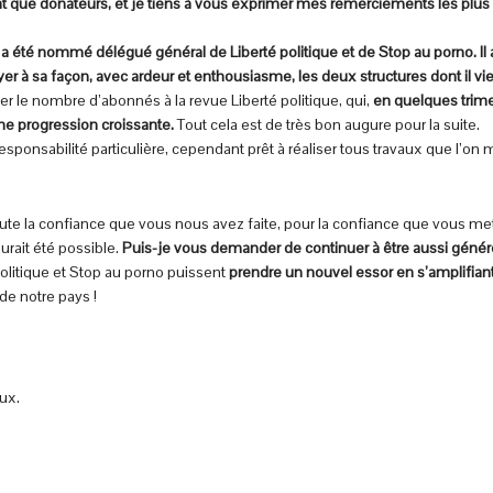
tant que donateurs, et je tiens à vous exprimer mes remerciements les plus 
 a été nommé délégué général de Liberté politique et de Stop au porno. 
à sa façon, avec ardeur et enthousiasme, les deux structures dont il vi
r le nombre d’abonnés à la revue Liberté politique, qui,
en quelques trim
une progression croissante.
Tout cela est de très bon augure pour la suite.
esponsabilité particulière, cependant prêt à réaliser tous travaux que l’on
te la confiance que vous nous avez faite, pour la confiance que vous met
urait été possible.
Puis-je vous demander de continuer à être aussi génére
olitique et Stop au porno puissent
prendre un nouvel essor en s’amplifiant
de notre pays !
ux.