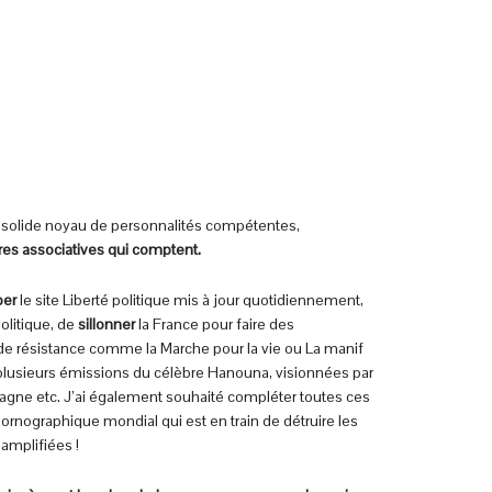
 solide noyau de personnalités compétentes,
ures associatives qui comptent.
per
le site Liberté politique mis à jour quotidiennement,
politique, de
sillonner
la France pour faire des
de résistance comme la Marche pour la vie ou La manif
à plusieurs émissions du célèbre Hanouna, visionnées par
agne etc. J’ai également souhaité compléter toutes ces
pornographique mondial qui est en train de détruire les
amplifiées !