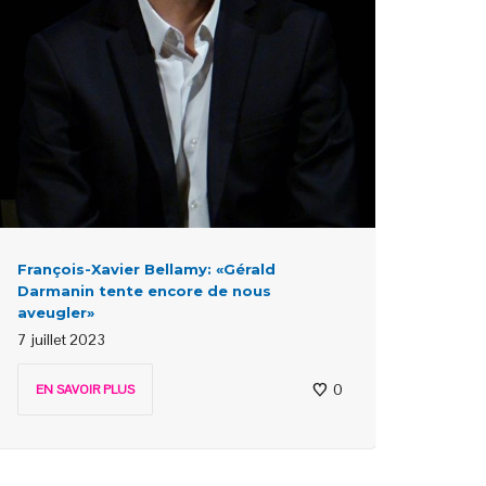
François-Xavier Bellamy: «Gérald
Darmanin tente encore de nous
aveugler»
7 juillet 2023
0
EN SAVOIR PLUS