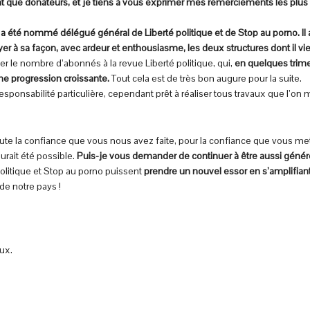
tant que donateurs, et je tiens à vous exprimer mes remerciements les plus 
 a été nommé délégué général de Liberté politique et de Stop au porno. 
à sa façon, avec ardeur et enthousiasme, les deux structures dont il vi
r le nombre d’abonnés à la revue Liberté politique, qui,
en quelques trim
une progression croissante.
Tout cela est de très bon augure pour la suite.
esponsabilité particulière, cependant prêt à réaliser tous travaux que l’on
te la confiance que vous nous avez faite, pour la confiance que vous met
urait été possible.
Puis-je vous demander de continuer à être aussi génére
olitique et Stop au porno puissent
prendre un nouvel essor en s’amplifiant
de notre pays !
ux.