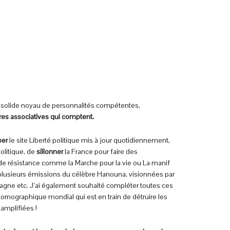
 solide noyau de personnalités compétentes,
ures associatives qui comptent.
per
le site Liberté politique mis à jour quotidiennement,
politique, de
sillonner
la France pour faire des
de résistance comme la Marche pour la vie ou La manif
à plusieurs émissions du célèbre Hanouna, visionnées par
agne etc. J’ai également souhaité compléter toutes ces
pornographique mondial qui est en train de détruire les
amplifiées !