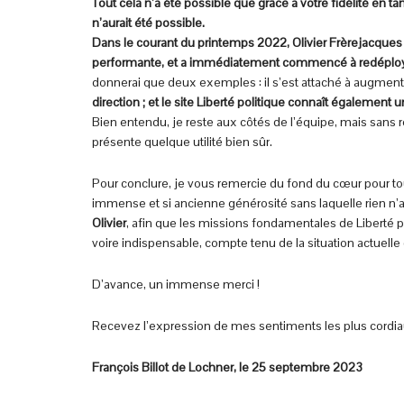
Tout cela n’a été possible que grâce a votre fidélité en 
n’aurait été possible.
Dans le courant du printemps 2022, Olivier Frèrejacques
performante, et a immédiatement commencé à redéployer 
donnerai que deux exemples : il s’est attaché à augmente
direction ; et le site Liberté politique connaît également 
Bien entendu, je reste aux côtés de l’équipe, mais sans r
présente quelque utilité bien sûr.
Pour conclure, je vous remercie du fond du cœur pour tou
immense et si ancienne générosité sans laquelle rien n’a
Olivier
, afin que les missions fondamentales de Liberté p
voire indispensable, compte tenu de la situation actuelle 
D’avance, un immense merci !
Recevez l’expression de mes sentiments les plus cordia
François Billot de Lochner, le 25 septembre 2023