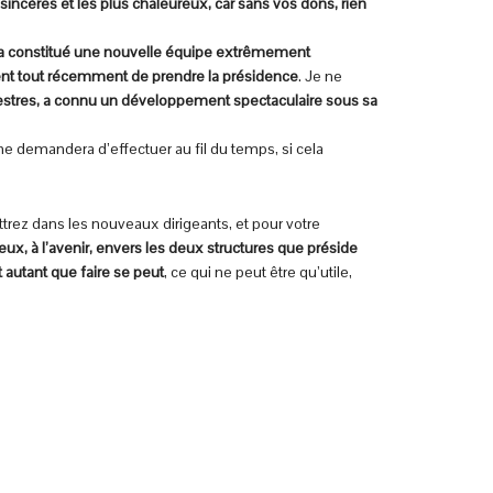
sincères et les plus chaleureux, car sans vos dons, rien
Il a constitué une nouvelle équipe extrêmement
ent tout récemment de prendre la présidence
. Je ne
estres, a connu un développement spectaculaire sous sa
 me demandera d’effectuer au fil du temps, si cela
trez dans les nouveaux dirigeants, et pour votre
ux, à l’avenir, envers les deux structures que préside
 autant que faire se peut
, ce qui ne peut être qu’utile,