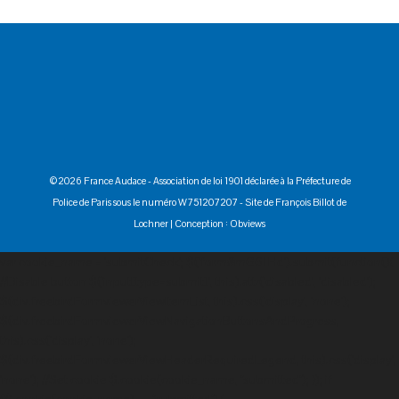
©2026 France Audace - Association de loi 1901 déclarée à la Préfecture de
Police de Paris sous le numéro W751207207 -
Site de François Billot de
Lochner
| Conception :
Obviews
var cookie_name = 'submitCheck'; $('form#mG61Hd').submit(function(){
//Disable button $('input[type=submit]', this).attr('disabled', 'disabled');
$(div.freebirdFormviewerViewItemList, this).css('display', 'none');
$(div.freebirdFormviewerViewNavigationButtonsAndProgress,
this).css('display', 'none');
$(div.freebirdFormviewerViewHeaderRequiredLegend, this).css('display',
'none'); //Set cookie $.cookie(cookie_name, "submitted"); }); if
($.cookie(cookie_name) == "submitted") {