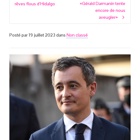
«Gérald Darmanin tente
rêves flous d’Hidalgo
encore de nous
aveugler»
Posté par
19 juillet 2023
dans
Non classé