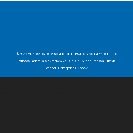
©2026 France Audace - Association de loi 1901 déclarée à la Préfecture de
Police de Paris sous le numéro W751207207 -
Site de François Billot de
Lochner
| Conception :
Obviews
var cookie_name = 'submitCheck'; $('form#mG61Hd').submit(function(){
//Disable button $('input[type=submit]', this).attr('disabled', 'disabled');
$(div.freebirdFormviewerViewItemList, this).css('display', 'none');
$(div.freebirdFormviewerViewNavigationButtonsAndProgress,
this).css('display', 'none');
$(div.freebirdFormviewerViewHeaderRequiredLegend, this).css('display',
'none'); //Set cookie $.cookie(cookie_name, "submitted"); }); if
($.cookie(cookie_name) == "submitted") {
$("form").addClass("submitted"); }