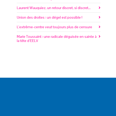
Laurent Wauquiez, un retour discret, si discret…
Union des droites : un dégel est possible !
L’extrême-centre veut toujours plus de censure
Marie Toussaint : une radicale déguisée en sainte à
la tête d’EELV