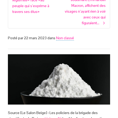
légitimité» face «au
Macron, affichent des
peuple qui s’exprime à
visages n’ayant rien à voir
travers ses élus»
avec ceux qui
figuraient…
Posté par
22 mars 2023
dans
Non classé
Source [Le Salon Beige] : Les policiers de la brigade des