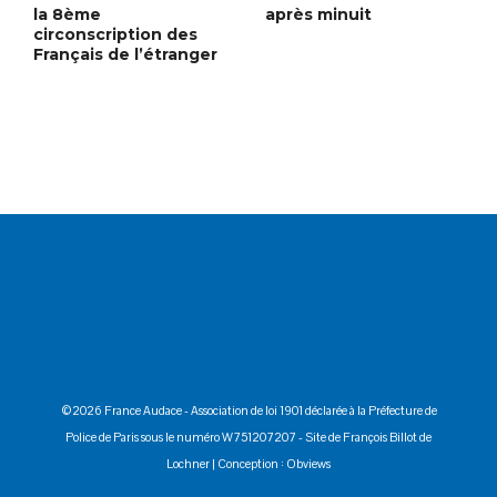
la 8ème
après minuit
circonscription des
Français de l’étranger
©2026 France Audace - Association de loi 1901 déclarée à la Préfecture de
Police de Paris sous le numéro W751207207 -
Site de François Billot de
Lochner
| Conception :
Obviews