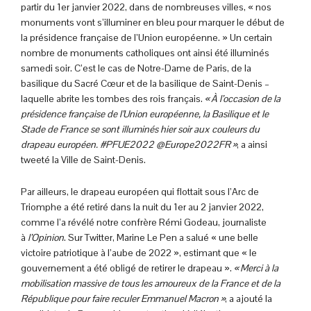
partir du 1er janvier 2022, dans de nombreuses villes, « nos
monuments vont s’illuminer en bleu pour marquer le début de
la présidence française de l’Union européenne. » Un certain
nombre de monuments catholiques ont ainsi été illuminés
samedi soir. C’est le cas de Notre-Dame de Paris, de la
basilique du Sacré Cœur et de la basilique de Saint-Denis –
laquelle abrite les tombes des rois français.
« À l’occasion de la
présidence française de l’Union européenne, la Basilique et le
Stade de France se sont illuminés hier soir aux couleurs du
drapeau européen. #PFUE2022 @Europe2022FR »
, a ainsi
tweeté la Ville de Saint-Denis.
Par ailleurs, le drapeau européen qui flottait sous l’Arc de
Triomphe a été retiré dans la nuit du 1er au 2 janvier 2022,
comme l’a révélé notre confrère Rémi Godeau, journaliste
à
l’Opinion
. Sur Twitter, Marine Le Pen a salué « une belle
victoire patriotique à l’aube de 2022 », estimant que « le
gouvernement a été obligé de retirer le drapeau ».
« Merci à la
mobilisation massive de tous les amoureux de la France et de la
République pour faire reculer Emmanuel Macron »
, a ajouté la