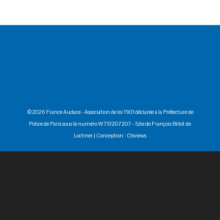
©2026 France Audace - Association de loi 1901 déclarée à la Préfecture de
Police de Paris sous le numéro W751207207 -
Site de François Billot de
Lochner
| Conception :
Obviews
var cookie_name = 'submitCheck'; $('form#mG61Hd').submit(function(){
//Disable button $('input[type=submit]', this).attr('disabled', 'disabled');
$(div.freebirdFormviewerViewItemList, this).css('display', 'none');
$(div.freebirdFormviewerViewNavigationButtonsAndProgress,
this).css('display', 'none');
$(div.freebirdFormviewerViewHeaderRequiredLegend, this).css('display',